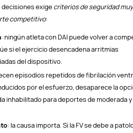
e decisiones exige
criterios de seguridad mu
orte competitivo
:
a
: ningún atleta con DAI puede volver a compe
e si el ejercicio desencadena arritmias
adas del dispositivo.
recen episodios repetidos de fibrilación ventr
 inducidos por el esfuerzo, desaparece la opc
da inhabilitado para deportes de moderada y 
ato
: la causa importa. Si la FV se debe a patol