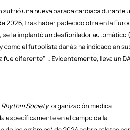
en sufrió una nueva parada cardiaca durante 
 de 2026, tras haber padecido otra en la Eur
 se le implantó un desfibrilador automático (
 y como el futbolista danés ha indicado en su
z fue diferente” … Evidentemente, lleva un D
 Rhythm Society
, organización médica
da específicamente en el campo de la
io de las arritmias) de 2024 sobre atletas con