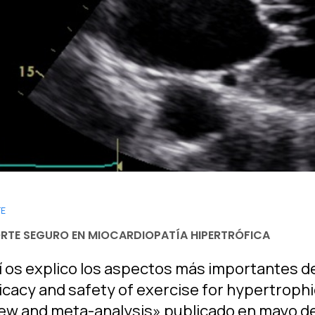
TE
RTE SEGURO EN MIOCARDIOPATÍA HIPERTRÓFICA
 os explico los aspectos más importantes de
icacy and safety of exercise for hypertroph
ew and meta-analysis» publicado en mayo de 2