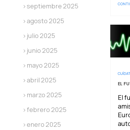
CONTI
septiembre 2025
agosto 2025
julio 2025
junio 2025
mayo 2025
CUÍDA
abril 2025
EL F
marzo 2025
El f
amis
febrero 2025
Euro
aut
enero 2025