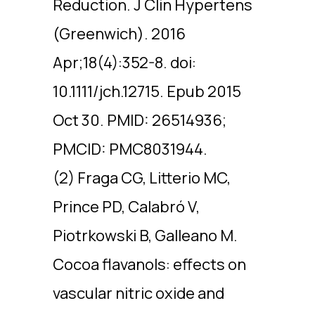
Reduction. J Clin Hypertens
(Greenwich). 2016
Apr;18(4):352-8. doi:
10.1111/jch.12715. Epub 2015
Oct 30. PMID: 26514936;
PMCID: PMC8031944.
(2) Fraga CG, Litterio MC,
Prince PD, Calabró V,
Piotrkowski B, Galleano M.
Cocoa flavanols: effects on
vascular nitric oxide and