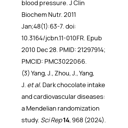
blood pressure. J Clin
Biochem Nutr. 2011
Jan;48(1):63-7. doi:
10.3164/jcbn.11-010FR. Epub
2010 Dec 28. PMID: 21297914;
PMCID: PMC3022066.
(3) Yang, J., Zhou, J., Yang,
J.
et al.
Dark chocolate intake
and cardiovascular diseases:
a Mendelian randomization
study.
Sci Rep
14
, 968 (2024).