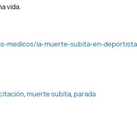
a vida.
os-medicos/la-muerte-subita-en-deportista
citación
,
muerte subita
,
parada