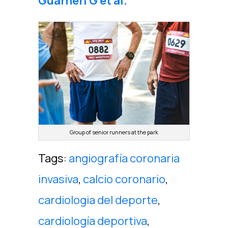
Guarneri G et al.
Group of senior runners at the park
Tags:
angiografía coronaria
invasiva
,
calcio coronario
,
cardiologia del deporte
,
cardiología deportiva
,