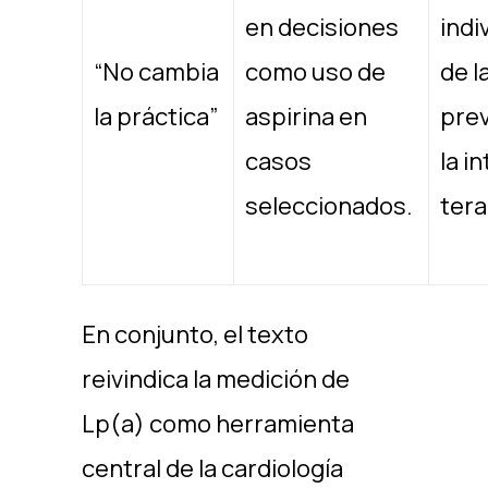
en decisiones
indi
“No cambia
como uso de
de l
la práctica”
aspirina en
prev
casos
la i
seleccionados.
tera
En conjunto, el texto
reivindica la medición de
Lp(a) como herramienta
central de la cardiología