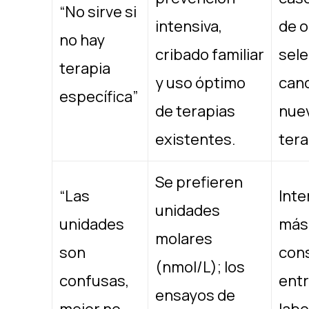
“No sirve si
intensiva,
de o
no hay
cribado familiar
sele
terapia
y uso óptimo
cand
específica”
de terapias
nue
existentes. ​
tera
Se prefieren
“Las
Inte
unidades
unidades
más
molares
son
con
(nmol/L); los
confusas,
ent
ensayos de