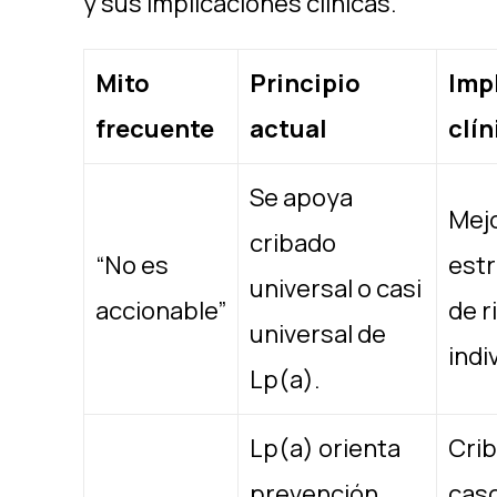
y sus implicaciones clínicas. ​
Mito
Principio
Imp
frecuente
actual
clín
Se apoya
Mejo
cribado
“No es
estr
universal o casi
accionable”
de r
universal de
indiv
Lp(a). ​
Lp(a) orienta
Cri
prevención
casc