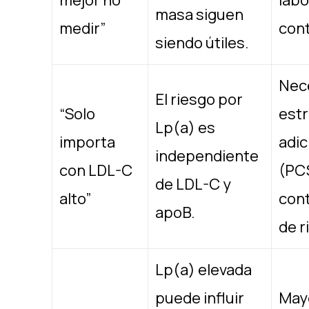
mejor no
labo
masa siguen
medir”
cont
siendo útiles. ​
Nec
El riesgo por
“Solo
estr
Lp(a) es
importa
adic
independiente
con LDL-C
(PC
de LDL-C y
alto”
cont
apoB. ​
de r
Lp(a) elevada
puede influir
May