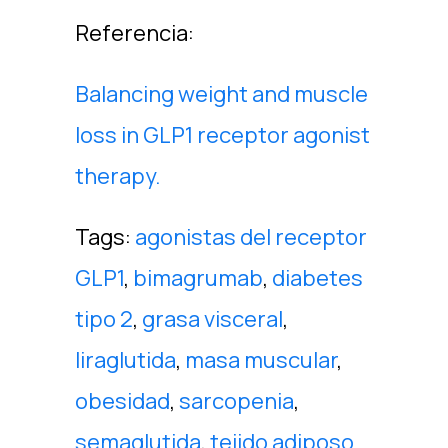
Referencia:
Balancing weight and muscle
loss in GLP1 receptor agonist
therapy.
Tags:
agonistas del receptor
GLP1
,
bimagrumab
,
diabetes
tipo 2
,
grasa visceral
,
liraglutida
,
masa muscular
,
obesidad
,
sarcopenia
,
semaglutida
,
tejido adiposo